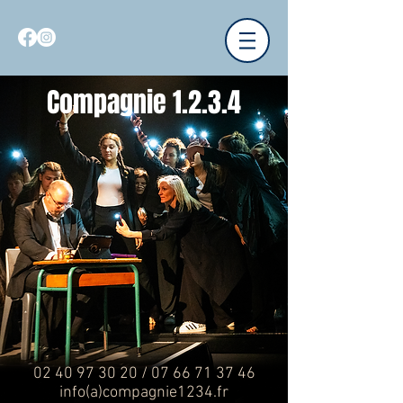
Compagnie 1.2.3.4
02 40 97 30 20
/
07 66 71 37 46
info(a)compagnie1234.fr