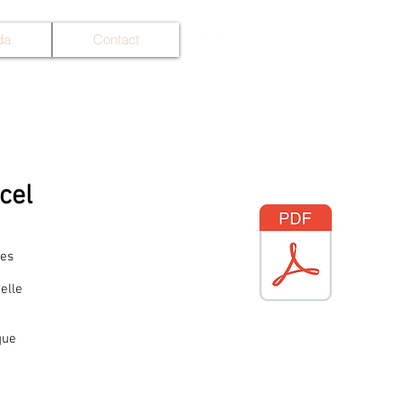
da
Contact
cel
res
elle
que