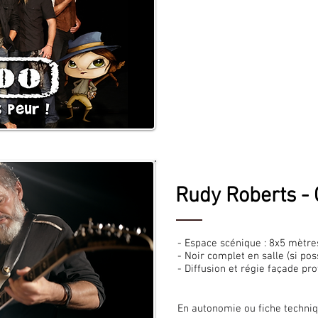
- Espace scénique : 10x8 mètr
- Noir complet en salle
- Alarme anti-incendie désact
- Diffusion façade professionn
En autonomie ou fiche techni
Rudy Roberts - 
- Espace scénique : 8x5 mètre
- Noir complet en salle (si pos
- Diffusion et régie façade pr
En autonomie ou fiche techni