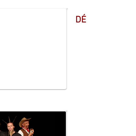
DÉ
CONNECTÉ
- Espace scénique : 10x8 mètr
- Noir complet en salle
- Alarme anti-incendie désact
- Diffusion façade professionn
- Sol adapté à la danse
En autonomie ou fiche techni
Fiches techniques son et lum
Ricardo - Même