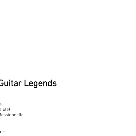
es
ivée pour la machine à fumée
elle
que
Guitar Legends
s
sible)
ofessionnelle
que